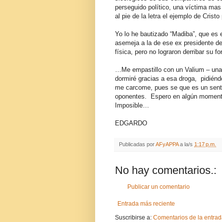
perseguido político, una víctima mas
al pie de la letra el ejemplo de Cris
Yo lo he bautizado “Madiba”, que es 
asemeja a la de ese ex presidente de 
física, pero no lograron derribar su fo
…Me empastillo con un Valium – una
dormiré gracias a esa droga, pidién
me carcome, pues se que es un senti
oponentes. Espero en algún moment
Imposible…
EDGARDO
Publicadas por
AFyAPPA
a la/s
1:17 p.m.
No hay comentarios.:
Publicar un comentario
Entrada más reciente
Suscribirse a:
Comentarios de la entrad