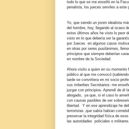
todo lo que se me enseñó en la Fac
penalista, los jueces serviles a este
Yo, que siendo un joven idealista más,
del hombre, hoy, llegando al ocaso d
estos últimos años he visto lo peor 
visto en lo que debería ser la garant
por Jueces en algunos casos motivad
en otras por seres pusilánimes, lleno
principios que siempre deberían cara
en nombre de la Sociedad.
Ahora visito a quien en su momento 
público al que me convocó (sabiendo
tarde se convirtiera en mi socio pro
sus imberbes Secretarios- me enseño l
juzgar con principios. Aprendí de él 
abogado, ya que, si el caso lo ameri
con causas pasibles de ser sobreseí
libertad. Y en ese aprendizaje he de
terroristas ,que sabía habían cometi
preservar la integridad física de esos
las autoridades policiales o militare