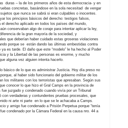
s duras – la de los primeros años de esta democracia- y en
pruebas concretas, basándose en la sola necesitad de vengar
ujetos que nunca se sabrá si eran culpables o inocentes.
yar los principios básicos del derecho: testigos falsos,
a el derecho aplicado en todos los países del mundo,
n conservaban algo de coraje para intentar aplicar la ley,
ndiferencia de la gran mayoría de la sociedad, y
ales que deberían haber cuidado estas groseras violaciones
rando porque se están dando las últimas embestidas contra
e ya es tarde. El daño que este “modelo” le ha hecho al Poder
icia y la Libertad de las personas es enorme, y mucho
 que alguna vez alguien intenta hacerlo.
 básico de lo que es administrar Justicia. Hoy día preso no
porque, al haber sido funcionario del gobierno militar de los
an los militares con los terroristas que apresaban. Según sus
que conocer lo que hizo el Gral Camps en la provincia de
 fue juzgado y condenado cuando vivía por un Tribunal
nó con verdaderas y contundentes pruebas procesales, que
nido ni arte ni parte en lo que se le achacaba a Camps.
ocio y amigo fue condenado a Prisión Perpetua porque “tenía
ue condenado por la Cámara Federal en la causa nro. 44 a