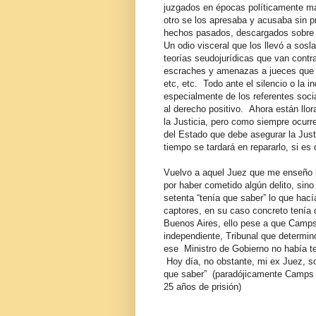
juzgados en épocas políticamente ma
otro se los apresaba y acusaba sin 
hechos pasados, descargados sobre s
Un odio visceral que los llevó a sosla
teorías seudojurídicas que van contr
escraches y amenazas a jueces que aú
etc, etc. Todo ante el silencio o la i
especialmente de los referentes soci
al derecho positivo. Ahora están llo
la Justicia, pero como siempre ocurr
del Estado que debe asegurar la Just
tiempo se tardará en repararlo, si es
Vuelvo a aquel Juez que me enseño lo
por haber cometido algún delito, sino 
setenta “tenía que saber” lo que hací
captores, en su caso concreto tenía 
Buenos Aires, ello pese a que Camps
independiente, Tribunal que determi
ese Ministro de Gobierno no había te
Hoy día, no obstante, mi ex Juez, s
que saber” (paradójicamente Camps f
25 años de prisión)