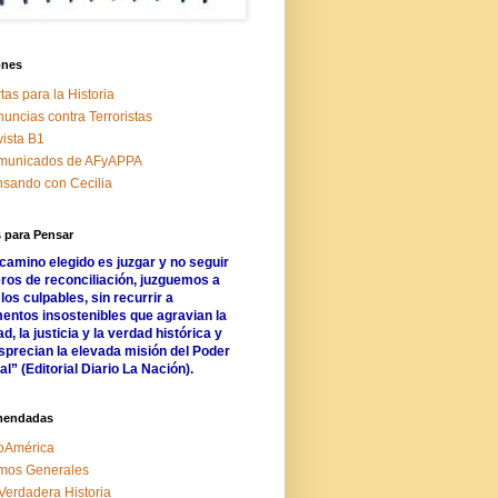
ones
tas para la Historia
uncias contra Terroristas
ista B1
municados de AFyAPPA
sando con Cecilia
 para Pensar
 camino elegido es juzgar y no seguir
ros de reconciliación, juzguemos a
los culpables, sin recurrir a
entos insostenibles que agravian la
d, la justicia y la verdad histórica y
precian la elevada misión del Poder
al” (Editorial Diario La Nación).
mendadas
oAmérica
mos Generales
Verdadera Historia