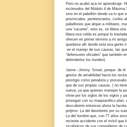
Pero no acabó acá mi aprendizaje: H
incómodos del Módulo 4 de Máxima Se
sino en el pabellón donde va lo que e
provinciales, penitenciarios, civiles
pabellones que alojan a militares, 
una “vacante”, esto es, se libera una
libera esa celda es porque lo traslad
ofrecen en primer término a mi amig
quedarse allí donde esta esa gente m
en el manejo de sus causas, las que
“defensores oficiales” que también en
defenderlos los hunden).
Jaime –Jimmy- Smart, porque de él e
gestos de amabilidad hacia los recl
prestigio como penalista y procesali
que de sus propias causas, ( no tien
nueva, ya que quienes manejan la pol
show por los siglos de los siglos y p
proseguir con su maquiavélico plan, 
descubierto entonces ahora la faceta
prójimo. La del desinterés por su sue
La del hombre que, con 77 años encim
reciente accidente con el móvil que l
sicológicos de sus compañeros de cau