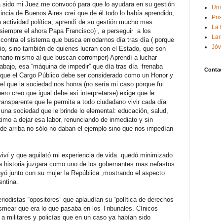
 sido mi Juez me convocó para que lo ayudara en su gestión
Uni
incia de Buenos Aires creí que de él todo lo había aprendido,
Pri
 actividad política, aprendí de su gestión mucho mas.
La 
siempre el ahora Papa Francisco) , a perseguir a los
Lar
 contra el sistema que busca enlodarnos día tras día ( porque
Jóv
rio, sino también de quienes lucran con el Estado, que son
ario mismo al que buscan corromper) Aprendí a luchar
e abajo, esa “máquina de impedir” que día tras día frenaba
Conta
 que el Cargo Público debe ser considerado como un Honor y
el que la sociedad nos honra (no sería mi caso porque fui
ero creo que igual debe así interpretarse) exige que le
ransparente que le permita a todo ciudadano vivir cada día
 una sociedad que le brinde lo elemental: educación, salud,
timo a dejar esa labor, renunciando de inmediato y sin
 de arriba no sólo no daban el ejemplo sino que nos impedían
viví y que aquilató mi experiencia de vida quedó minimizado
 la historia juzgara como uno de los gobernantes mas nefastos
uyó junto con su mujer la República ,mostrando el aspecto
entina.
eriodistas “opositores” que aplaudían su “política de derechos
usmear que era lo que pasaba en los Tribunales. Cínicos
 a militares y policías que en un caso ya habían sido