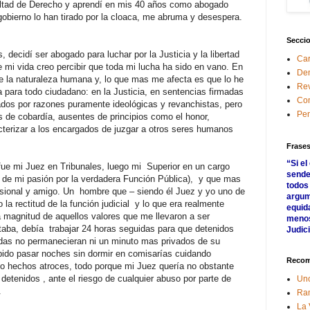
ultad de Derecho y aprendí en mis 40 años como abogado
 gobierno lo han tirado por la cloaca, me abruma y desespera.
Secci
 decidí ser abogado para luchar por la Justicia y la libertad
Car
e mi vida creo percibir que toda mi lucha ha sido en vano. En
Den
de la naturaleza humana y, lo que mas me afecta es que lo he
Rev
ía para todo ciudadano: en la Justicia, en sentencias firmadas
Co
os por razones puramente ideológicas y revanchistas, pero
Pen
s de cobardía, ausentes de principios como el honor,
cterizar a los encargados de juzgar a otros seres humanos
Frases
“Si el
fue mi Juez en Tribunales, luego mi Superior en un cargo
sende
 de mi pasión por la verdadera Función Pública), y que mas
todos 
fesional y amigo. Un hombre que – siendo él Juez y yo uno de
argum
a rectitud de la función judicial y lo que era realmente
equida
la magnitud de aquellos valores que me llevaron a ser
menos
taba, debía trabajar 24 horas seguidas para que detenidos
Judici
das no permanecieran ni un minuto mas privados de su
bido pasar noches sin dormir en comisarías cuidando
Reco
do hechos atroces, todo porque mi Juez quería no obstante
 detenidos , ante el riesgo de cualquier abuso por parte de
Un
s.
Ra
La 