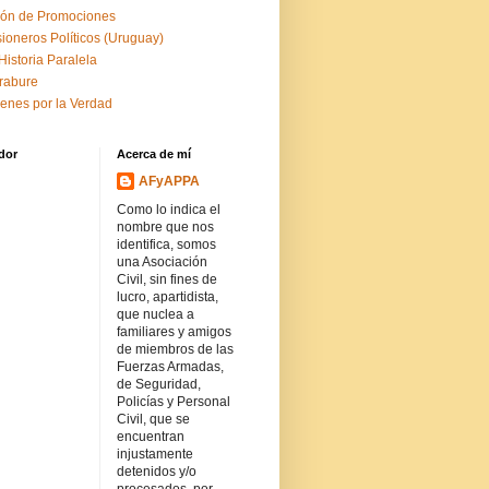
ón de Promociones
sioneros Políticos (Uruguay)
Historia Paralela
rabure
enes por la Verdad
dor
Acerca de mí
AFyAPPA
Como lo indica el
nombre que nos
identifica, somos
una Asociación
Civil, sin fines de
lucro, apartidista,
que nuclea a
familiares y amigos
de miembros de las
Fuerzas Armadas,
de Seguridad,
Policías y Personal
Civil, que se
encuentran
injustamente
detenidos y/o