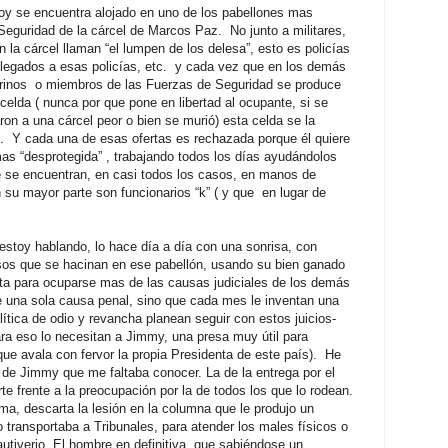
oy se encuentra alojado en uno de los pabellones mas
guridad de la cárcel de Marcos Paz. No junto a militares,
n la cárcel llaman “el lumpen de los delesa”, esto es policías
 allegados a esas policías, etc. y cada vez que en los demás
marinos o miembros de las Fuerzas de Seguridad se produce
 celda ( nunca por que pone en libertad al ocupante, si se
aron a una cárcel peor o bien se murió) esta celda se la
o. Y cada una de esas ofertas es rechazada porque él quiere
as “desprotegida” , trabajando todos los días ayudándolos
 se encuentran, en casi todos los casos, en manos de
 su mayor parte son funcionarios “k” ( y que en lugar de
stoy hablando, lo hace día a día con una sonrisa, con
usos que se hacinan en ese pabellón, usando su bien ganado
sta para ocuparse mas de las causas judiciales de los demás
e una sola causa penal, sino que cada mes le inventan una
ítica de odio y revancha planean seguir con estos juicios-
ara eso lo necesitan a Jimmy, una presa muy útil para
que avala con fervor la propia Presidenta de este país). He
 de Jimmy que me faltaba conocer. La de la entrega por el
rte frente a la preocupación por la de todos los que lo rodean.
a, descarta la lesión en la columna que le produjo un
o transportaba a Tribunales, para atender los males físicos o
tiverio. El hombre en definitiva, que sabiéndose un