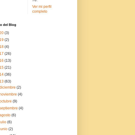
70.
Ver mi perfil
completo
o del Blog
20
(3)
19
(2)
18
(4)
17
(26)
16
(13)
15
(21)
14
(36)
13
(63)
diciembre
(2)
noviembre
(4)
octubre
(9)
septiembre
(4)
agosto
(6)
julio
(6)
junio
(2)