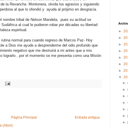
 de la Revancha Montonera, olvida los agravios y siguiendo
to perdona al que lo ofendió y ayuda al prójimo en desgracia.
el nombre tribal de Nelson Mandela, pues su actitud se
Archiv
Sudáfrica al cual le pudieron robar por décadas su libertad
rtaleza espiritual.
►
20
►
20
 rutina normal para cuando regreso de Marcos Paz- Hoy
►
20
dole a Dios me ayude a desprenderme del odio profundo que
miento negativo que me destruirá a mi antes que a mis
►
20
o lograrlo…por el momento se me presenta como una Misión
►
20
►
20
►
20
▼
20
►
►
►
►
►
►
Página Principal
Entrada antigua
►
a (Atom)