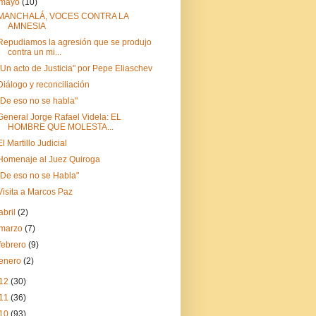
mayo
(10)
MANCHALÁ, VOCES CONTRA LA
AMNESIA
Repudiamos la agresión que se produjo
contra un mi...
"Un acto de Justicia" por Pepe Eliaschev
Diálogo y reconciliación
"De eso no se habla"
General Jorge Rafael Videla: EL
HOMBRE QUE MOLESTA...
El Martillo Judicial
Homenaje al Juez Quiroga
"De eso no se Habla"
Visita a Marcos Paz
abril
(2)
marzo
(7)
febrero
(9)
enero
(2)
12
(30)
11
(36)
10
(93)