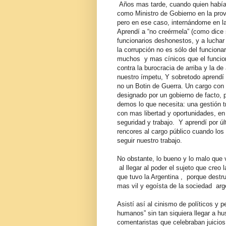
Años mas tarde, cuando quien había
como Ministro de Gobierno en la prov
pero en ese caso, internándome en la
Aprendí a “no creérmela” (como dice 
funcionarios deshonestos, y a luchar
la corrupción no es sólo del funciona
muchos y mas cínicos que el funcion
contra la burocracia de arriba y la d
nuestro ímpetu, Y sobretodo aprendí
no un Botin de Guerra. Un cargo con 
designado por un gobierno de facto, p
demos lo que necesita: una gestión t
con mas libertad y oportunidades, en
seguridad y trabajo. Y aprendí por úl
rencores al cargo público cuando los
seguir nuestro trabajo.
No obstante, lo bueno y lo malo que 
al llegar al poder el sujeto que creo
que tuvo la Argentina , porque destr
mas vil y egoísta de la sociedad arg
Asistí así al cinismo de políticos y p
humanos” sin tan siquiera llegar a h
comentaristas que celebraban juicios