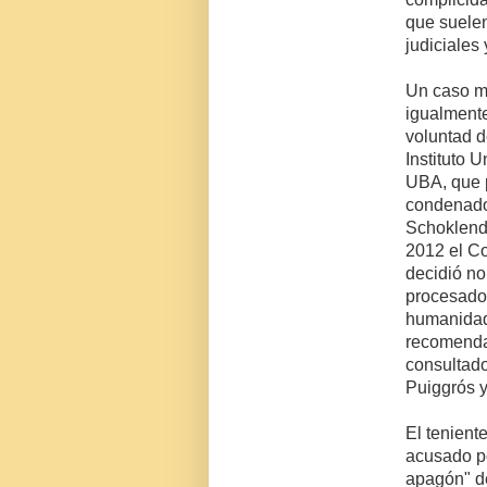
que suelen
judiciales
Un caso m
igualmente
voluntad d
Instituto U
UBA, que p
condenados
Schoklende
2012 el C
decidió no
procesados
humanidad
recomenda
consultado
Puiggrós y
El tenient
acusado po
apagón" de