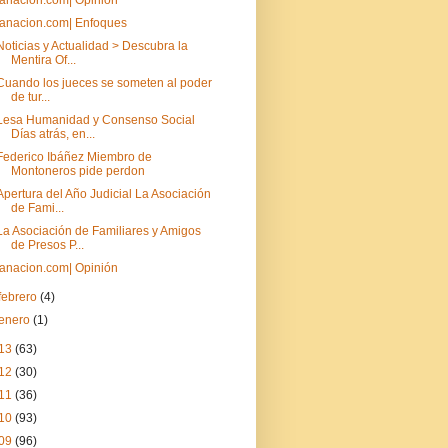
lanacion.com| Opinión
lanacion.com| Enfoques
Noticias y Actualidad > Descubra la
Mentira Of...
Cuando los jueces se someten al poder
de tur...
Lesa Humanidad y Consenso Social
Días atrás, en...
Federico Ibáñez Miembro de
Montoneros pide perdon
Apertura del Año Judicial La Asociación
de Fami...
La Asociación de Familiares y Amigos
de Presos P...
lanacion.com| Opinión
febrero
(4)
enero
(1)
13
(63)
12
(30)
11
(36)
10
(93)
09
(96)