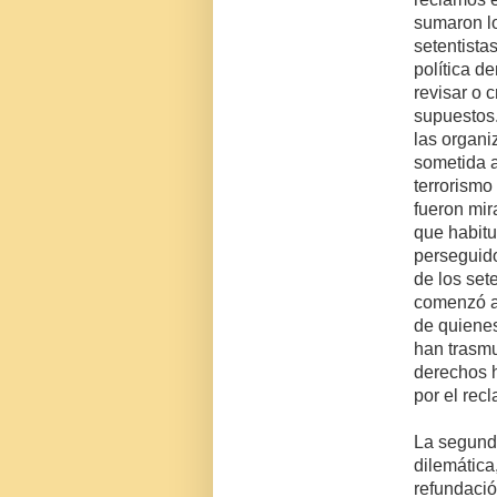
sumaron lo
setentista
política d
revisar o c
supuestos.
las organ
sometida a
terrorismo
fueron mir
que habitu
perseguido
de los set
comenzó a
de quiene
han trasmu
derechos h
por el recl
La segund
dilemática
refundaci