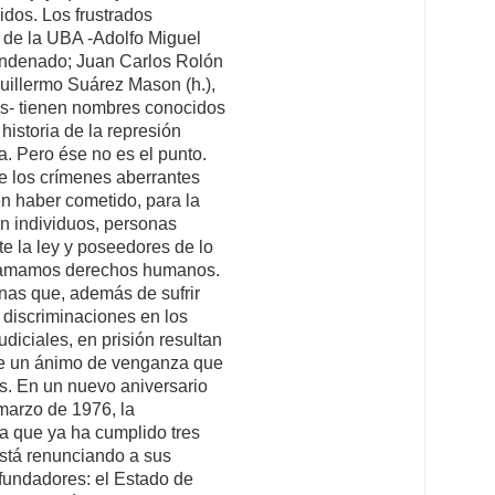
dos. Los frustrados
 de la UBA -Adolfo Miguel
ndenado; Juan Carlos Rolón
uillermo Suárez Mason (h.),
s- tienen nombres conocidos
e historia de la represión
a. Pero ése no es el punto.
e los crímenes aberrantes
n haber cometido, para la
on individuos, personas
te la ley y poseedores de lo
lamamos derechos humanos.
nas que, además de sufrir
 discriminaciones en los
udiciales, en prisión resultan
de un ánimo de venganza que
s. En un nuevo aniversario
marzo de 1976, la
a que ya ha cumplido tres
stá renunciando a sus
 fundadores: el Estado de