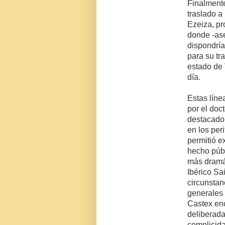
Finalmente
traslado a
Ezeiza, pr
donde -ase
dispondrí
para su tr
estado de 
día.
Estas líne
por el doc
destacado 
en los per
permitió e
hecho públ
más dramát
Ibérico Sa
circunstan
generales 
Castex enc
deliberad
complicid