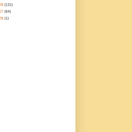
08
(131)
07
(64)
06
(1)