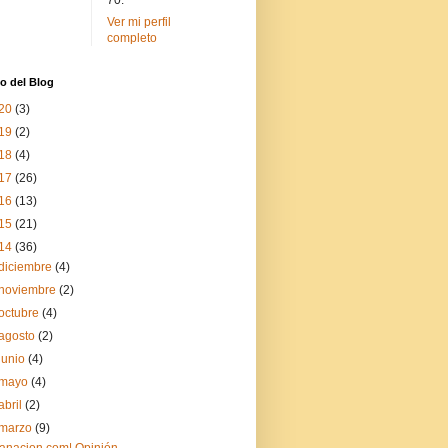
70.
Ver mi perfil
completo
o del Blog
20
(3)
19
(2)
18
(4)
17
(26)
16
(13)
15
(21)
14
(36)
diciembre
(4)
noviembre
(2)
octubre
(4)
agosto
(2)
junio
(4)
mayo
(4)
abril
(2)
marzo
(9)