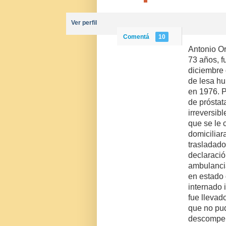
Ver perfil
Comentá
10
Antonio Or
73 años, 
diciembre 
de lesa h
en 1976. 
de próstat
irreversibl
que se le 
domiciliar
trasladado
declaració
ambulancia
en estado 
internado
fue llevado
que no pu
descompen