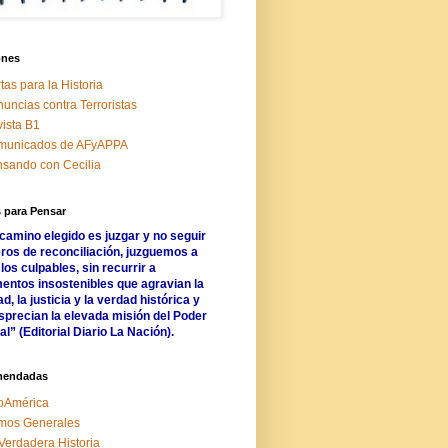
ones
tas para la Historia
uncias contra Terroristas
ista B1
municados de AFyAPPA
sando con Cecilia
 para Pensar
 camino elegido es juzgar y no seguir
ros de reconciliación, juzguemos a
los culpables, sin recurrir a
entos insostenibles que agravian la
d, la justicia y la verdad histórica y
precian la elevada misión del Poder
al” (Editorial Diario La Nación).
mendadas
oAmérica
mos Generales
Verdadera Historia