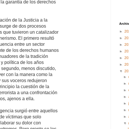
la garantía de los derechos
ación de la Justicia a la
Archiv
surge de dos procesos
►
20
s que tuvieron un catalizador
hnerismo. El primero resultó
►
20
luencia entre un sector
►
20
ente de los derechos humanos
►
20
inuadores de la tradición
►
20
 y política de los años
►
20
l segundo, menos discutido,
▼
20
ver con la manera como la
►
 sus voceros redujeron
►
rincipio la cuestión de la
►
terrorista a una confrontación
►
s, ajenos a ella.
►
►
igencia surgió entre aquellos
 de víctimas que solo
►
laborar su dolor con
▼
xtremos. Pero pronto se les