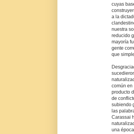
cuyas bas
construyer
a la dictad
clandesti
nuestra so
reducido 
mayoría f
gente corr
que simpl
Desgracia
sucedieron
naturaliza
común en l
producto d
de conflict
subiendo 
las palabr
Carassai h
naturaliza
una época 