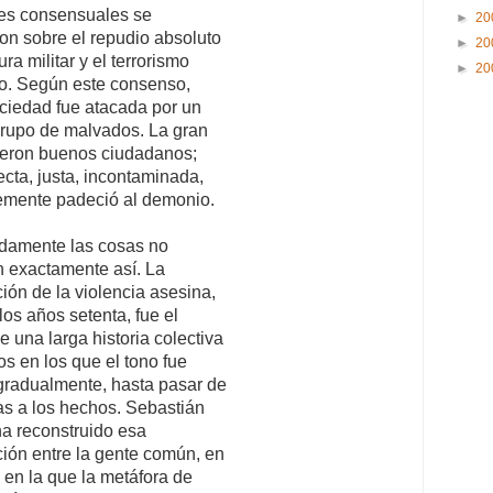
es consensuales se
►
20
on sobre el repudio absoluto
►
20
ura militar y el terrorismo
►
20
no. Según este consenso,
ciedad fue atacada por un
grupo de malvados. La gran
ueron buenos ciudadanos;
ecta, justa, incontaminada,
emente padeció al demonio.
damente las cosas no
 exactamente así. La
ción de la violencia asesina,
os años setenta, fue el
e una larga historia colectiva
os en los que el tono fue
gradualmente, hasta pasar de
as a los hechos. Sebastián
a reconstruido esa
ción entre la gente común, en
en la que la metáfora de