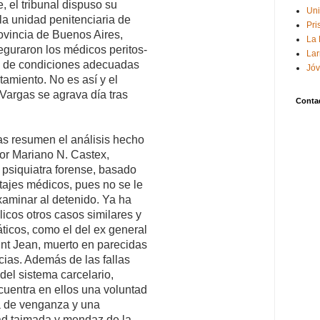
, el tribunal dispuso su
Uni
 la unidad penitenciaria de
Pri
ovincia de Buenos Aires,
La 
guraron los médicos peritos-
Lar
a de condiciones adecuadas
Jóv
atamiento. No es así y el
Vargas se agrava día tras
Conta
as resumen el análisis hecho
tor Mariano N. Castex,
psiquiatra forense, basado
itajes médicos, pues no se le
xaminar al detenido. Ya ha
icos otros casos similares y
icos, como el del ex general
int Jean, muerto en parecidas
cias. Además de las fallas
del sistema carcelario,
uentra en ellos una voluntad
a de venganza y una
ad taimada y mendaz de la