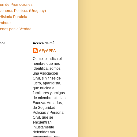
ón de Promociones
sioneros Políticos (Uruguay)
Historia Paralela
rabure
enes por la Verdad
dor
Acerca de mí
AFyAPPA
Como lo indica el
nombre que nos
identifica, somos
una Asociación
Civil, sin fines de
lucro, apartidista,
que nuclea a
familiares y amigos
de miembros de las
Fuerzas Armadas,
de Seguridad,
Policías y Personal
Civil, que se
encuentran
injustamente
detenidos y/o