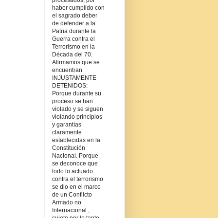
procesados, por
haber cumplido con
el sagrado deber
de defender a la
Patria durante la
Guerra contra el
Terrorismo en la
Década del 70.
Afirmamos que se
encuentran
INJUSTAMENTE
DETENIDOS:
Porque durante su
proceso se han
violado y se siguen
violando principios
y garantías
claramente
establecidas en la
Constitución
Nacional. Porque
se deconoce que
todo lo actuado
contra el terrorismo
se dio en el marco
de un Conflicto
Armado no
Internacional ,