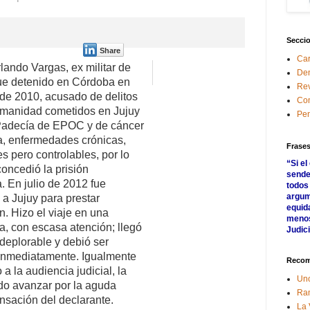
Secci
Share
Car
lando Vargas, ex militar de
Den
fue detenido en Córdoba en
Rev
de 2010, acusado de delitos
Co
umanidad cometidos en Jujuy
Pen
Padecía de EPOC y de cáncer
a, enfermedades crónicas,
Frases
es pero controlables, por lo
“Si el
concedió la prisión
sende
a. En julio de 2012 fue
todos 
argum
 a Jujuy para prestar
equida
n. Hizo el viaje en una
menos
, con escasa atención; llegó
Judici
deplorable y debió ser
 inmediatamente. Igualmente
Reco
 a la audiencia judicial, la
Un
do avanzar por la aguda
Ra
sación del declarante.
La 