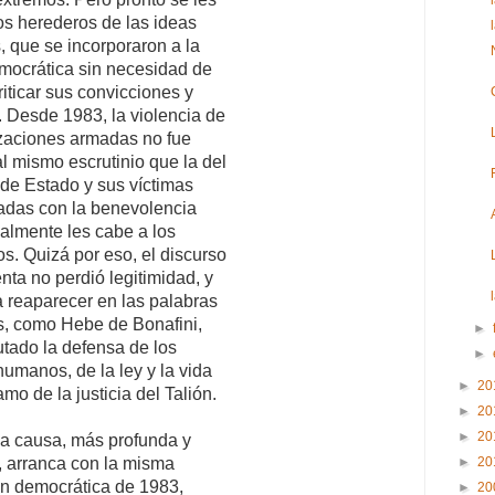
s herederos de las ideas
s, que se incorporaron a la
emocrática sin necesidad de
riticar sus convicciones y
 Desde 1983, la violencia de
izaciones armadas no fue
l mismo escrutinio que la del
 de Estado y sus víctimas
adas con la benevolencia
almente les cabe a los
s. Quizá por eso, el discurso
enta no perdió legitimidad, y
 reaparecer en las palabras
s, como Hebe de Bonafini,
►
tado la defensa de los
►
umanos, de la ley y la vida
►
20
amo de la justicia del Talión.
►
20
►
20
a causa, más profunda y
, arranca con la misma
►
20
ón democrática de 1983,
►
20