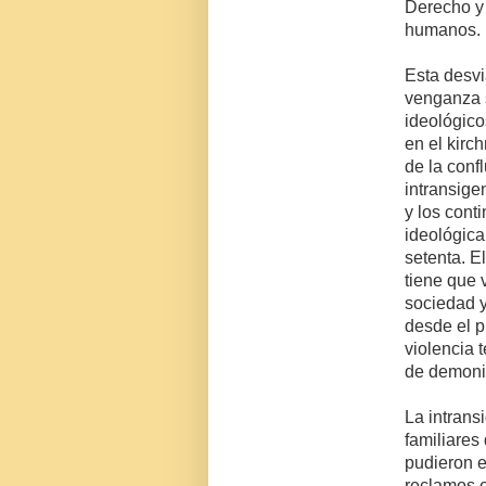
Derecho y 
humanos.
Esta desvi
venganza 
ideológico
en el kirc
de la conf
intransig
y los cont
ideológica
setenta. E
tiene que 
sociedad y
desde el p
violencia 
de demonio
La intrans
familiares
pudieron e
reclamos e