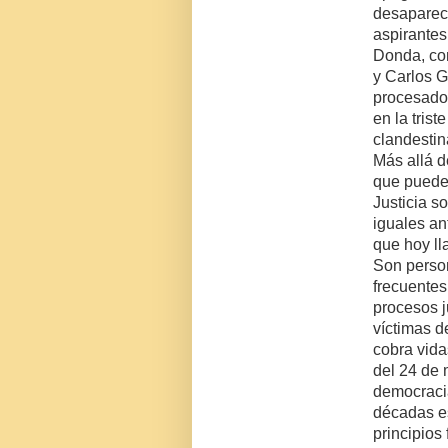
desapareci
aspirantes
Donda, co
y Carlos G
procesado
en la trist
clandestin
Más allá d
que puede
Justicia s
iguales an
que hoy l
Son perso
frecuentes
procesos j
víctimas 
cobra vida
del 24 de 
democraci
décadas e
principios